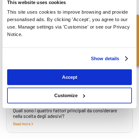
This website uses cookies
This site uses cookies to improve browsing and provide
Qual è la differenza tra guarnizioni e tenute?
personalised ads. By clicking 'Accept', you agree to our
Read more
Richiesta Veloce
use. Manage settings via 'Customise' or see our Privacy
Notice.
Cosa provoca le perdite nei cilindri idraulici?
Read more
Show details
Accept
A cosa servono i cilindri idraulici?
Read more
Customize
Quali sono i quattro fattori principali da considerare
nella scelta degli adesivi?
Read more