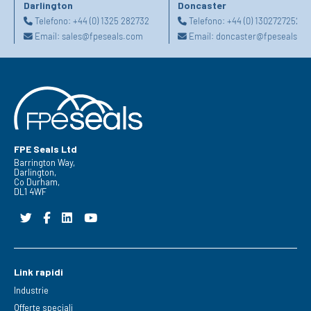
Darlington
Doncaster
Telefono:
+44 (0) 1325 282732
Telefono:
+44 (0) 1302727252
Email:
sales@fpeseals.com
Email:
doncaster@fpeseals.c
FPE Seals Ltd
Barrington Way,
Darlington,
Co Durham,
DL1 4WF
Link rapidi
Industrie
Offerte speciali