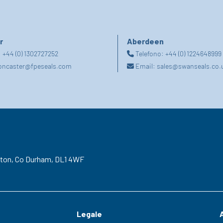
r
Aberdeen
:
+44 (0) 1302727252
Telefono:
+44 (0) 1224648999
oncaster@fpeseals.com
Email:
sales@swanseals.co.
gton,
Co Durham,
DL1 4WF
Legale