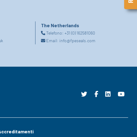
The Netherlands
Telefono:
+31 (0) 162581060
uk
Email:
info@fpeseals.com
Accreditamenti