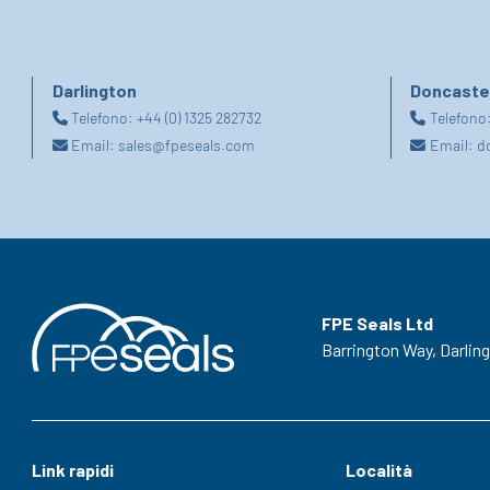
Darlington
Doncaste
Telefono:
+44 (0) 1325 282732
Telefono
Email:
sales@fpeseals.com
Email:
d
FPE Seals Ltd
Barrington Way,
Darlin
Link rapidi
Località