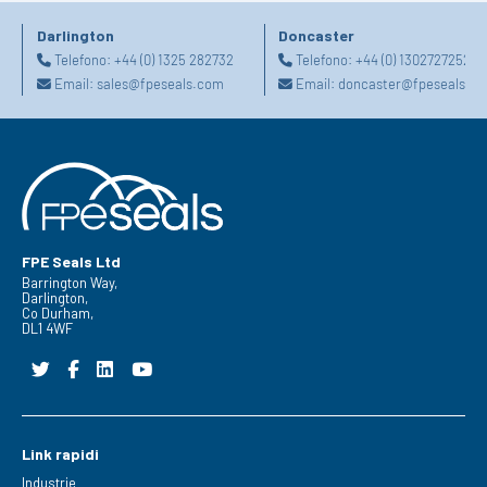
Darlington
Doncaster
Telefono:
+44 (0) 1325 282732
Telefono:
+44 (0) 1302727252
Email:
sales@fpeseals.com
Email:
doncaster@fpeseals.c
FPE Seals Ltd
Barrington Way,
Darlington,
Co Durham,
DL1 4WF
Link rapidi
Industrie