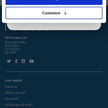
By entering your email address you are agreeing to our
privacy policy.
Customize
FPE Seals Ltd
Barrington Way,
Darlington,
Co Durham,
DL1 4WF
Link rapidi
Industrie
Offerte speciali
Download
Hai bisogno di aiuto?