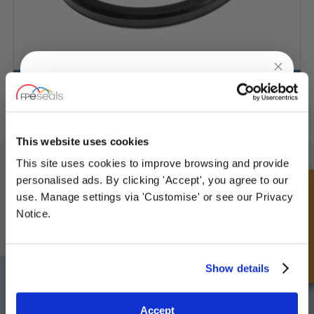
O Ring - Sezione D
UNLOCK
10% OFF
YOUR
FIRST ORDER
This website uses cookies
ISCRIVITI ALLA NOSTRA NEWSLETTER
This site uses cookies to improve browsing and provide
Sign up for special offers and exclusive
personalised ads. By clicking 'Accept', you agree to our
Non dimenticare di iscriverti alla nostra newsletter per ricevere dettagli
Richiesta Veloce
deals
sulle ultime offerte speciali e nuovi prodotti.
use. Manage settings via 'Customise' or see our Privacy
Notice.
ISCRIVITI
Unlock Offer
Show details
Darlington
Doncaster
Telefono:
+44 (0) 1325 282732
Telefono:
+44 (0) 1302727252
Exclusive to web customers only.
Email:
sales@fpeseals.com
Email:
doncaster@fpeseals.c
Accept