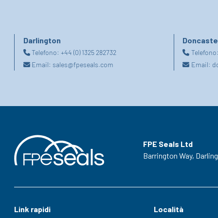
Darlington
Doncaste
Telefono:
+44 (0) 1325 282732
Telefono
Email:
sales@fpeseals.com
Email:
d
FPE Seals Ltd
Barrington Way,
Darlin
Link rapidi
Località