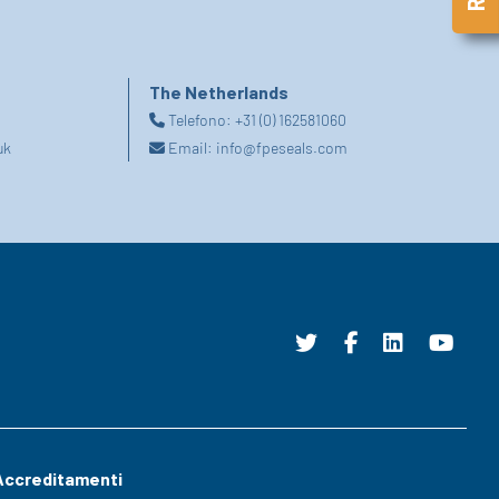
The Netherlands
Telefono:
+31 (0) 162581060
uk
Email:
info@fpeseals.com
Accreditamenti