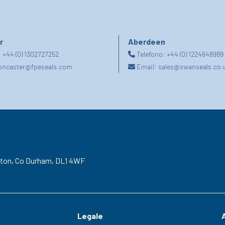
r
Aberdeen
:
+44 (0) 1302727252
Telefono:
+44 (0) 1224648999
oncaster@fpeseals.com
Email:
sales@swanseals.co.
gton,
Co Durham,
DL1 4WF
Legale