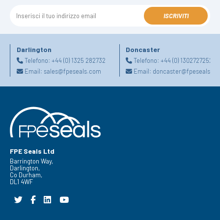
ISCRIVITI
Darlington
Doncaster
Telefono:
+44 (0) 1325 282732
Telefono:
+44 (0) 1302727252
Email:
sales@fpeseals.com
Email:
doncaster@fpeseals.c
FPE Seals Ltd
Barrington Way,
Darlington,
Co Durham,
DL1 4WF