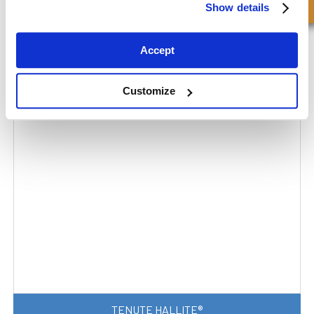
Show details
Accept
GUARNIZIONI PER STELO
Customize
TENUTE HALLITE®