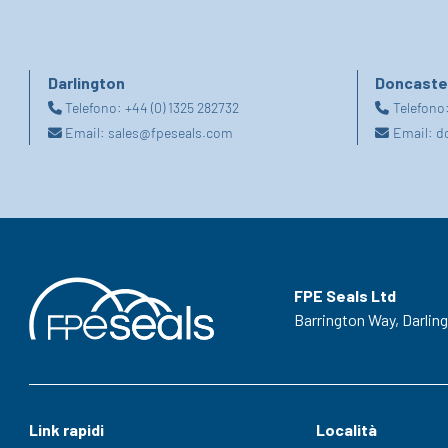
Darlington
Doncaste
Telefono:
+44 (0) 1325 282732
Telefono
Email:
sales@fpeseals.com
Email:
d
FPE Seals Ltd
Barrington Way,
Darlin
Link rapidi
Località