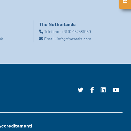
The Netherlands
Telefono:
+31 (0) 162581060
uk
Email:
info@fpeseals.com
Accreditamenti