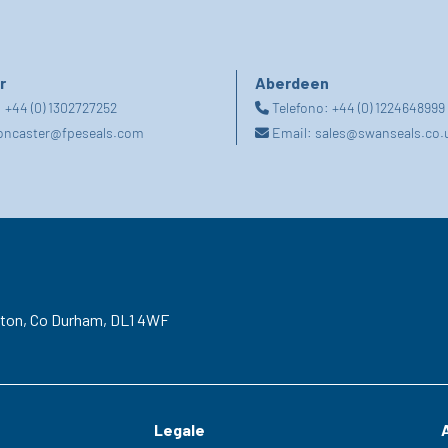
r
Aberdeen
:
+44 (0) 1302727252
Telefono:
+44 (0) 1224648999
oncaster@fpeseals.com
Email:
sales@swanseals.co.
gton,
Co Durham,
DL1 4WF
Legale