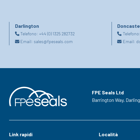
Darlington
Doncaste
Telefono:
+44 (0) 1325 282732
Telefono
Email:
sales@fpeseals.com
Email:
d
FPE Seals Ltd
Barrington Way,
Darlin
Link rapidi
Località