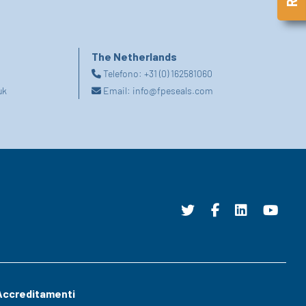
The Netherlands
Telefono:
+31 (0) 162581060
uk
Email:
info@fpeseals.com
Accreditamenti