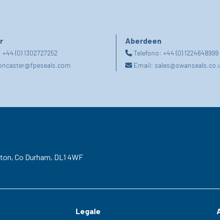
r
Aberdeen
:
+44 (0) 1302727252
Telefono:
+44 (0) 1224648999
oncaster@fpeseals.com
Email:
sales@swanseals.co.
gton,
Co Durham,
DL1 4WF
Legale