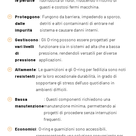
le perdite
fuoriuscita di fluidi, riducendo il rischio di
guasti e costosi fermi macchina.
Proteggono
: Fungono da barriera, impedendo a sporco,
dalle
detriti e altri contaminanti di entrare nel
impurità
sistema e causare danni interni.
Gestiscono
: Gli O-ring possono essere progettati per
vari livelli
funzionare sia in sistemi ad alta che a bassa
di
pressione, rendendoli versatili per diverse
pressione
applicazioni.
Altamente
: Le guarnizioni e gli O-ring per l'edilizia sono noti
resistenti
per la loro eccezionale durabilità, in grado di
sopportare gli stress dell'uso quotidiano in
ambienti difficili.
Bassa
: Questi componenti richiedono una
manutenzione
manutenzione minima, permettendo ai
progetti di procedere senza interruzioni
frequenti.
Economici
: O-ring e guarnizioni sono accessibili,
rappresentando una soluzione conveniente per