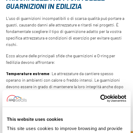
GUARNIZIONI IN EDILIZIA
L'uso di guarnizioni incompatibili o di scarsa qualità può portare a
guasti, causando danni alle attrezzature e ritardi nei progetti. È
fondamentale scegliere il tipo di guarnizione adatto per la vostra
specifica attrezzatura e condizioni di esercizio per evitare questi
rischi.
Ecco alcune delle principali sfide che guarnizioni e O-ring per
l'edilizia devono affrontare:
Temperature estreme
: Le attrezzature da cantiere spesso
operano in ambienti con calore o freddo intensi. Le guarnizioni
devono essere in grado di mantenere la loro integrità anche dopo
esposizioni prolungate ad alte temperature.
Esposizione a sostanze chimiche aggressive
: I sistemi
idraulici sono frequentemente a contatto con sostanze che
possono erodere i materiali. Scegliere una guarnizione realizzata
This website uses cookies
con materiali chimicamente resistenti è fondamentale per
This site uses cookies to improve browsing and provide
prestazioni a lungo termine.