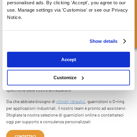
personalised ads. By clicking 'Accept', you agree to our
Richiesta Veloce
Sporco e detriti
: I cantieri sono pieni di terra, polvere e detriti,
use. Manage settings via 'Customise' or see our Privacy
che possono compromettere la funzionalità dei sistemi idraulici.
Notice.
Le guarnizioni devono essere sufficientemente robuste da
proteggere da questi contaminanti esterni.
FPE SEALS PER O-RING E GUARNIZIONI
Show details
AFFIDABILI
Accept
Se cercate O-ring e guarnizioni di alta qualità per l'edilizia, FPE
Seals ha l'esperienza e i prodotti che vi servono. Con anni di
esperienza nella fornitura di soluzioni di tenuta a diversi settori,
Customize
offriamo prodotti su misura progettati per soddisfare le esigenze
specifiche delle vostre attrezzature.
Sia che abbiate bisogno di
cilindri idraulici
, guarnizioni o O-ring
per applicazioni industriali, il nostro team è pronto ad assistervi.
Sfogliate la nostra selezione di guarnizioni online o contattateci
oggi per supporto e consulenza personalizzati
CONTATTACI