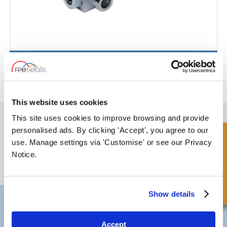
Valvola a sfera 3 vie
This website uses cookies
ISCRIVITI ALLA NOSTRA NEWSLETTER
This site uses cookies to improve browsing and provide
personalised ads. By clicking 'Accept', you agree to our
Non dimenticare di iscriverti alla nostra newsletter per ricevere dettagli
Richiesta Veloce
sulle ultime offerte speciali e nuovi prodotti.
use. Manage settings via 'Customise' or see our Privacy
Notice.
ISCRIVITI
Show details
Darlington
Doncaster
Telefono:
+44 (0) 1325 282732
Telefono:
+44 (0) 1302727252
Email:
sales@fpeseals.com
Email:
doncaster@fpeseals.c
Accept