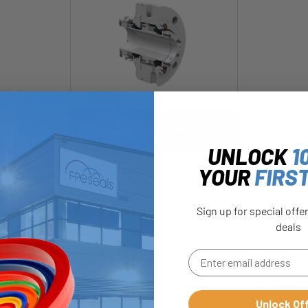
78A-Heavy Duty Rotante
UNLOCK
1
YOUR
FIRS
Sign up for special offe
deals
Unlock Of