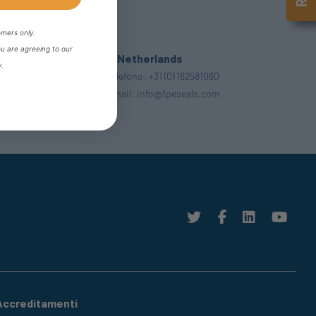
omers only.
ou are agreeing to our
The Netherlands
y.
Telefono:
+31 (0) 162581060
uk
Email:
info@fpeseals.com
Accreditamenti