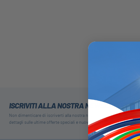
ISCRIVITI ALLA NOSTRA NEWSLETTER
Non dimenticare di iscriverti alla nostra newsletter per ricevere
dettagli sulle ultime offerte speciali e nuovi prodotti.