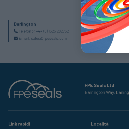
Darlington
Doncaste
Telefono:
+44 (0) 1325 282732
Telefono
Email:
sales@fpeseals.com
Email:
d
FPE Seals Ltd
Barrington Way,
Darlin
Link rapidi
Località