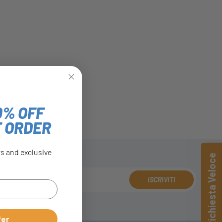
0% OFF
T ORDER
rs and exclusive
Richiesta Veloce
ISCRIVITI
fer