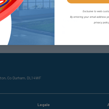
Exclusive to web cust
By entering your email address y
r
Aberdeen
privacy polic
:
+44 (0) 1302727252
Telefono:
+44 (0) 1224648999
oncaster@fpeseals.com
Email:
sales@swanseals.co.
gton,
Co Durham,
DL1 4WF
Legale