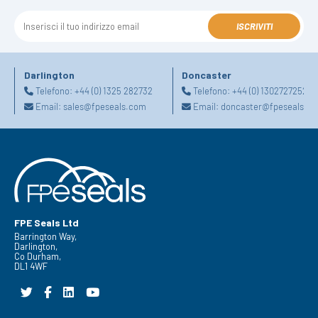
ISCRIVITI
Darlington
Doncaster
Telefono:
+44 (0) 1325 282732
Telefono:
+44 (0) 1302727252
Email:
sales@fpeseals.com
Email:
doncaster@fpeseals.c
FPE Seals Ltd
Barrington Way,
Darlington,
Co Durham,
DL1 4WF