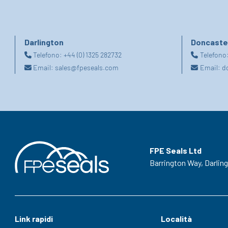
Darlington
Doncaste
Telefono:
+44 (0) 1325 282732
Telefono
Email:
sales@fpeseals.com
Email:
d
FPE Seals Ltd
Barrington Way,
Darlin
Link rapidi
Località