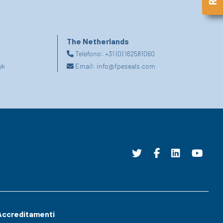
The Netherlands
Telefono:
+31 (0) 162581060
uk
Email:
info@fpeseals.com
Accreditamenti