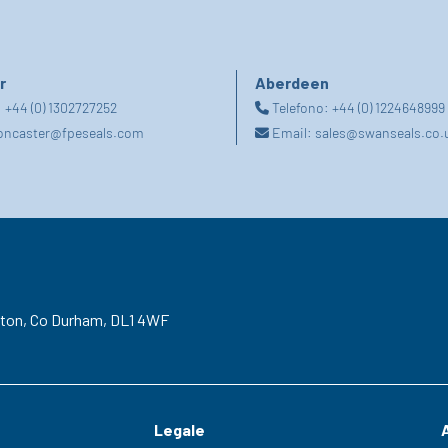
r
Aberdeen
:
+44 (0) 1302727252
Telefono:
+44 (0) 1224648999
oncaster@fpeseals.com
Email:
sales@swanseals.co.
gton,
Co Durham,
DL1 4WF
Legale