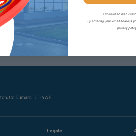
Exclusive to web cust
By entering your email address y
r
Aberdeen
privacy polic
:
+44 (0) 1302727252
Telefono:
+44 (0) 1224648999
oncaster@fpeseals.com
Email:
sales@swanseals.co.
gton,
Co Durham,
DL1 4WF
Legale