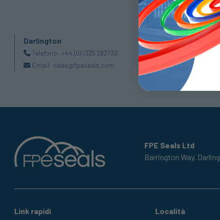
Darlington
Doncaste
Telefono:
+44 (0) 1325 282732
Telefono
Email:
sales@fpeseals.com
Email:
d
FPE Seals Ltd
Barrington Way,
Darlin
Link rapidi
Località