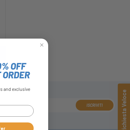
0% OFF
T ORDER
rs and exclusive
Richiesta Veloce
ISCRIVITI
fer