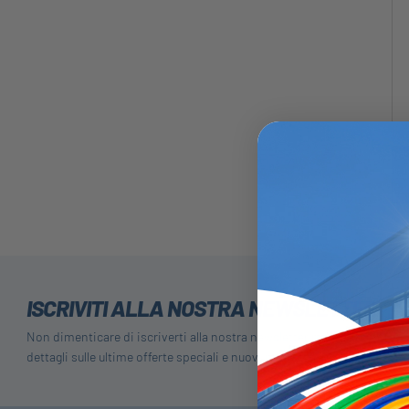
ISCRIVITI ALLA NOSTRA NEWSLETTER
Non dimenticare di iscriverti alla nostra newsletter per ricevere
dettagli sulle ultime offerte speciali e nuovi prodotti.