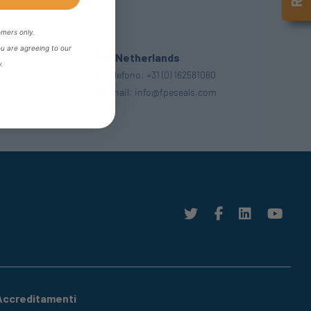
omers only.
ou are agreeing to our
The Netherlands
y.
Telefono:
+31 (0) 162581060
uk
Email:
info@fpeseals.com
Accreditamenti