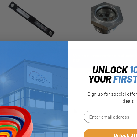
Vetrino di osservazione in alluminio
Indicatori di livello
BSP
UNLOCK
1
YOUR
FIRS
Sign up for special offe
deals
Unlock Of