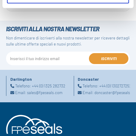
ISCRIVITI ALLA NOSTRA NEWSLETTER
Non dimenticare di iscriverti alla nostra newsletter per ricevere dettagli
sulle ultime offerte speciali e nuovi prodotti.
ISCRIVITI
Darlington
Doncaster
Telefono:
+44 (0) 1325 282732
Telefono:
+44 (0) 1302727252
Email:
sales@fpeseals.com
Email:
doncaster@fpeseals.c