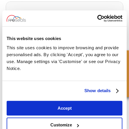
Un'uscita 'con-sigillata'
Clicca per leggere l'articolo completo
This website uses cookies
This site uses cookies to improve browsing and provide
personalised ads. By clicking 'Accept', you agree to our
Richiesta Veloce
use. Manage settings via 'Customise' or see our Privacy
Notice.
Show details
Potenza di traino
Accept
Clicca per leggere l'articolo completo
Customize