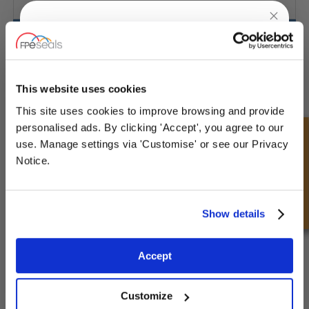
Guarnizione a Flangia
UNLOCK
10% OFF
YOUR
FIRST ORDER
This website uses cookies
This site uses cookies to improve browsing and provide
Sign up for special offers and exclusive
personalised ads. By clicking 'Accept', you agree to our
Richiesta Veloce
deals
use. Manage settings via 'Customise' or see our Privacy
Notice.
Unlock Offer
Show details
Exclusive to web customers only.
Accept
By entering your email address you are agreeing to our
privacy policy.
Customize
Guarnizione del connettore fluido - DIN3869