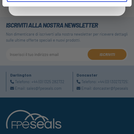
ISCRIVITI ALLA NOSTRA NEWSLETTER
Non dimenticare di iscriverti alla nostra newsletter per ricevere dettagli
sulle ultime offerte speciali e nuovi prodotti.
ISCRIVITI
Darlington
Doncaster
Telefono:
+44 (0) 1325 282732
Telefono:
+44 (0) 1302727252
Email:
sales@fpeseals.com
Email:
doncaster@fpeseals.c