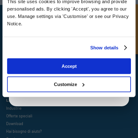
This site uses cookies to improve browsing and provide
Sign up for special offers and exclusive
personalised ads. By clicking 'Accept', you agree to our
Richiesta Veloce
deals
use. Manage settings via 'Customise' or see our Privacy
Notice.
FPE Seals Ltd
Unlock Offer
Show details
Barrington Way,
Darlington,
Co Durham,
Exclusive to web customers only.
DL1 4WF
Accept
By entering your email address you are agreeing to our
privacy policy.
Customize
Link rapidi
Industrie
Offerte speciali
Download
Hai bisogno di aiuto?