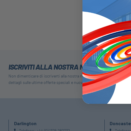
ISCRIVITI ALLA NOSTRA NEWSLETTER
Non dimenticare di iscriverti alla nostra newsletter per ricevere
dettagli sulle ultime offerte speciali e nuovi prodotti.
Darlington
Doncaste
Telefono:
+44 (0) 1325 282732
Telefono