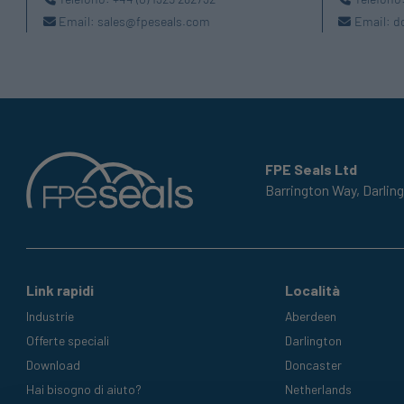
Email:
sales@fpeseals.com
Email:
d
FPE Seals Ltd
Barrington Way,
Darlin
Link rapidi
Località
Industrie
Aberdeen
Offerte speciali
Darlington
Download
Doncaster
Hai bisogno di aiuto?
Netherlands