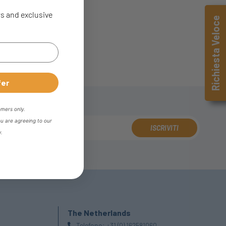
rs and exclusive
Richiesta Veloce
fer
omers only.
ou are agreeing to our
ISCRIVITI
y.
The Netherlands
Telefono:
+31 (0) 162581060