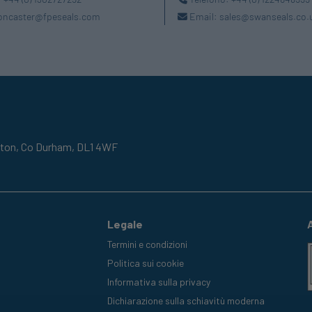
oncaster@fpeseals.com
Email:
sales@swanseals.co.
gton,
Co Durham,
DL1 4WF
Legale
Termini e condizioni
Politica sui cookie
Informativa sulla privacy
Dichiarazione sulla schiavitù moderna