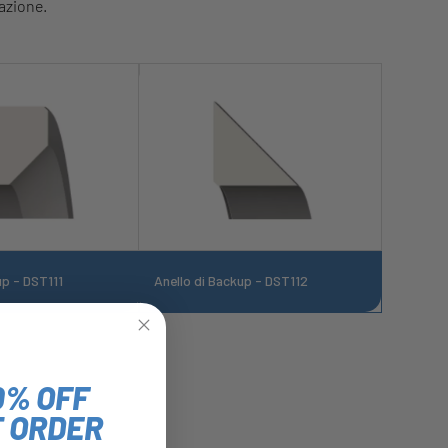
cazione.
up - DST111
Anello di Backup - DST112
0% OFF
T ORDER