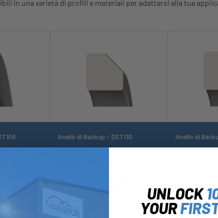
bili in una varietà di profili e materiali per adattarsi alla tua appli
DST109
Anello di Backup - DST110
Anello di Back
UNLOCK
1
YOUR
FIRS