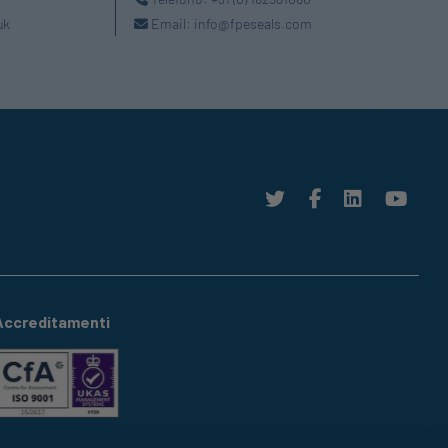
uk
Email:
info@fpeseals.com
Accreditamenti