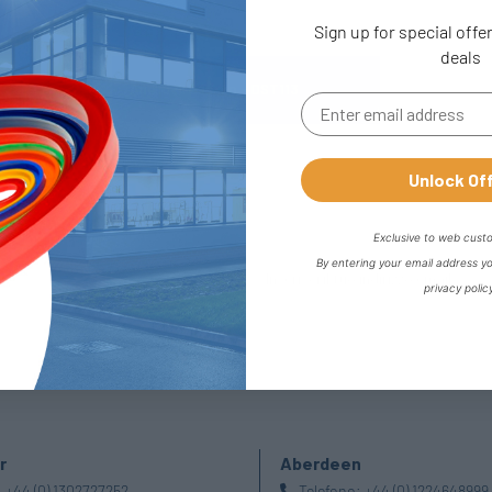
Sign up for special offe
deals
Anello di Backup - DST113
Unlock Of
Exclusive to web cust
By entering your email address y
privacy polic
r
Aberdeen
:
+44 (0) 1302727252
Telefono:
+44 (0) 1224648999