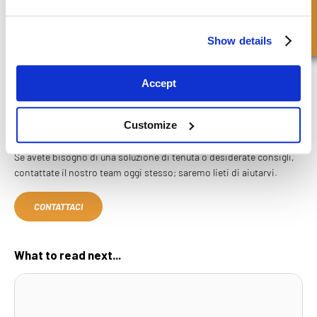
Non tutte le tenute sono disponibili "a scaffale": alcune devono
essere realizzate su misura per rispondere ai requisiti esatti di
Show details
un'applicazione esistente o di una nuova applicazione in fase di
progettazione.
Accept
FPE Seals offre sia un'ampia gamma di tenute e kit di tenute in
magazzino pronti per l'ordine, sia un
servizio di tenute lavorate su
misura
, con un team specializzato in grado di creare prodotti su
Customize
ordinazione.
Se avete bisogno di una soluzione di tenuta o desiderate consigli,
contattate il nostro team oggi stesso; saremo lieti di aiutarvi.
CONTATTACI
What to read next...