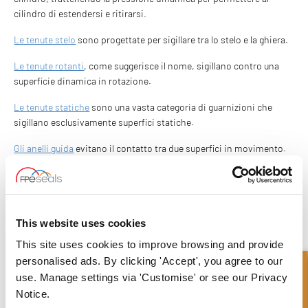
cilindro di estendersi e ritirarsi.
Le tenute stelo
sono progettate per sigillare tra lo stelo e la ghiera.
Le tenute rotanti
, come suggerisce il nome, sigillano contro una
superficie dinamica in rotazione.
Le tenute statiche
sono una vasta categoria di guarnizioni che
sigillano esclusivamente superfici statiche.
Gli anelli guida
evitano il contatto tra due superfici in movimento.
Le diverse tenute possono essere classificate come a singolo
effetto o a doppio effetto. Una tenuta a singolo effetto è progettata
per sopportare la pressione da un solo lato. Una tenuta a doppio
effetto è progettata per sopportare la pressione da entrambi i lati.
This website uses cookies
This site uses cookies to improve browsing and provide
Per adattarsi alle molteplici applicazioni esistenti, i prodotti di
personalised ads. By clicking 'Accept', you agree to our
tenuta sono disponibili in misure metriche o imperiali e possono
Richiesta Veloce
essere realizzati in un'ampia gamma di materiali standard o
use. Manage settings via 'Customise' or see our Privacy
specialistici.
Notice.