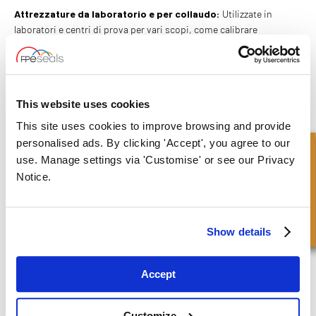
Attrezzature da laboratorio e per collaudo:
Utilizzate in
laboratori e centri di prova per vari scopi, come calibrare
manometri, testare sensori di pressione e condurre esperimenti
che richiedono una pressione idraulica controllata.
Applicazioni marine e offshore:
Utilizzate in ambienti marini e
offshore per attività come l'azionamento di sistemi di sterzo
This website uses cookies
idraulico, il sollevamento di attrezzature pesanti o il controllo di
This site uses cookies to improve browsing and provide
verricelli e gru idrauliche.
personalised ads. By clicking 'Accept', you agree to our
Richiesta Veloce
use. Manage settings via 'Customise' or see our Privacy
FPE Seals offre una gamma di pompe idrauliche manuali, incluse
pompe ad azione singola, ad azione doppia e pompe autonome
Notice.
con varie capacità. Se non trovate ciò che cercate, non esitate a
contattare il nostro team esperto per ulteriori consigli e
informazioni sui nostri prodotti, inclusa l'intera gamma di
Show details
componenti per cilindri idraulici.
CONTATTACI
Accept
Customize