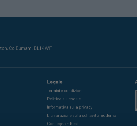
gton,
Co Durham,
DL1 4WF
Legale
Termini e condizioni
Politica sui cookie
Informativa sulla privacy
Dichiarazione sulla schiavitù moderna
Consegna E Resi