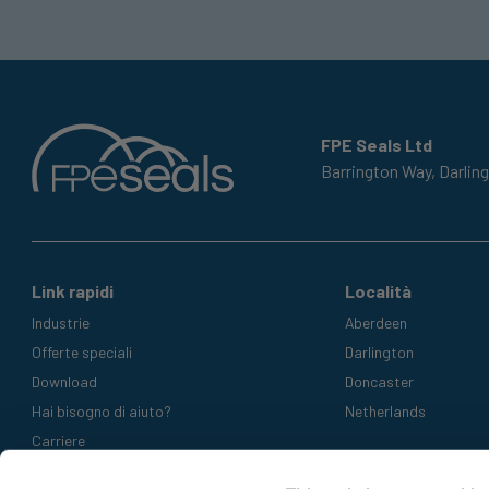
FPE Seals Ltd
Barrington Way,
Darlin
Link rapidi
Località
Industrie
Aberdeen
Offerte speciali
Darlington
Download
Doncaster
Hai bisogno di aiuto?
Netherlands
Carriere
Metodi di pagamento accettati