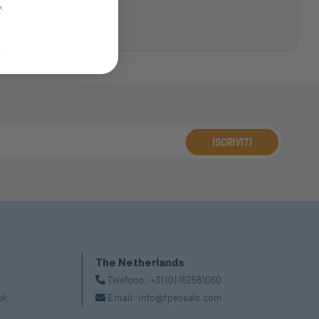
y.
ISCRIVITI
The Netherlands
Telefono:
+31 (0) 162581060
uk
Email:
info@fpeseals.com