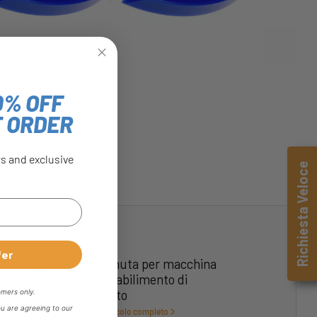
0% OFF
T ORDER
rs and exclusive
Richiesta Veloce
fer
Soluzione di tenuta per macchina
tappatrice in stabilimento di
imbottigliamento
omers only.
ou are agreeing to our
Clicca per leggere l'articolo completo