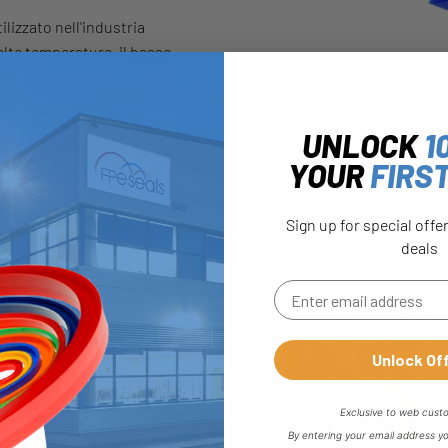
ilizzato nell'industria
alte temperature, il basso
 GUARNIZIONI? CONTATTI
UNLOCK
1
YOUR
FIRS
Sign up for special offe
deals
Unlock Of
te dalla FDA per
Exclusive to web cust
ompleto
By entering your email address y