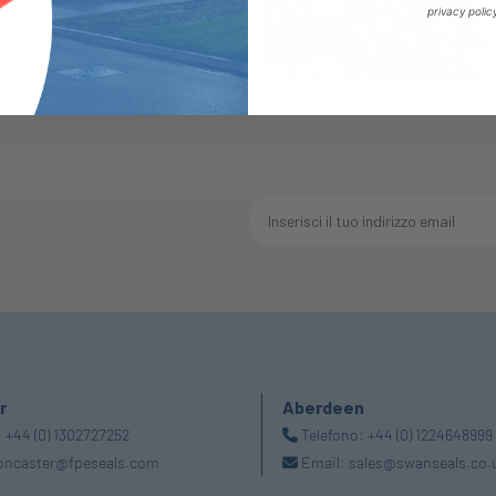
privacy polic
r
Aberdeen
:
+44 (0) 1302727252
Telefono:
+44 (0) 1224648999
oncaster@fpeseals.com
Email:
sales@swanseals.co.