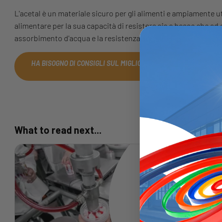
L'acetal è un materiale sicuro per gli alimenti e ampiamente ut
alimentare per la sua capacità di resistere sia a basse che ad 
assorbimento d'acqua e la resistenza all'usura.
HA BISOGNO DI CONSIGLI SUL MIGLIOR MATERIALE PER LE SUE
IL TEAM OGGI!
What to read next...
Guarnizioni approva
dosatori alimentari
Clicca per leggere l'articolo c