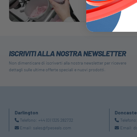
ISCRIVITI ALLA NOSTRA NEWSLETTER
Non dimenticare di iscriverti alla nostra newsletter per ricevere
dettagli sulle ultime offerte speciali e nuovi prodotti.
Darlington
Doncaste
Telefono:
+44 (0) 1325 282732
Telefono
Email:
sales@fpeseals.com
Email:
d