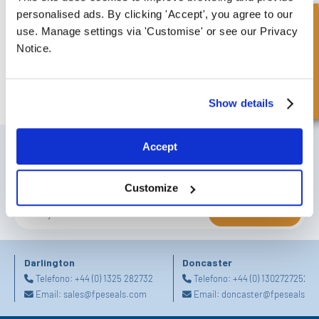
Guarnizioni per la riparazione del cilindro dello sterzo
personalised ads. By clicking 'Accept', you agree to our
Richiesta Veloce
Clicca per leggere l'articolo completo
use. Manage settings via 'Customise' or see our Privacy
Notice.
Show details
ISCRIVITI ALLA NOSTRA NEWSLETTER
Accept
Non dimenticare di iscriverti alla nostra newsletter per ricevere dettagli
sulle ultime offerte speciali e nuovi prodotti.
Customize
SUBSCRIBE
Darlington
Doncaster
Telefono:
+44 (0) 1325 282732
Telefono:
+44 (0) 1302727252
Email:
sales@fpeseals.com
Email:
doncaster@fpeseals.c