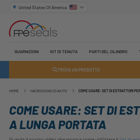
United States Of America
GUARNIZIONI
KIT DI TENUTA
PARTI DEL CILINDRO
TROVA UN PRODOTTO
HOME
HAI BISOGNO DI AIUTO
COME USARE: SET DI ESTRATTORI PE
COME USARE: SET DI ES
A LUNGA PORTATA
Guarda il nostro video che mostra come utilizzare il
Set di est