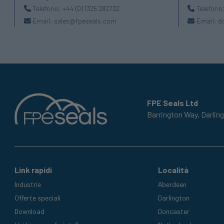
Telefono:
+44 (0) 1325 282732
Telefono
Email:
sales@fpeseals.com
Email:
d
FPE Seals Ltd
Barrington Way,
Darlin
Link rapidi
Località
Industrie
Aberdeen
Offerte speciali
Darlington
Download
Doncaster