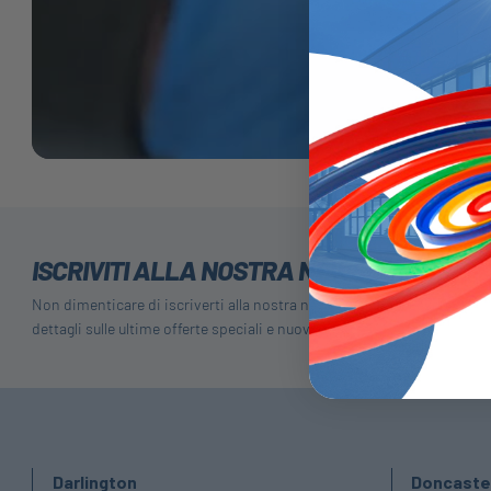
ISCRIVITI ALLA NOSTRA NEWSLETTER
Non dimenticare di iscriverti alla nostra newsletter per ricevere
dettagli sulle ultime offerte speciali e nuovi prodotti.
Darlington
Doncaste