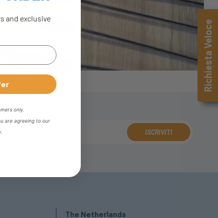
rs and exclusive
Richiesta Veloce
fer
omers only.
ou are agreeing to our
ISCRIVITI
y.
The Netherlands