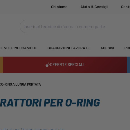
Chi siamo
Aiuto & Consigli
Cont
TENUTE MECCANICHE
GUARNIZIONI LAVORATE
ADESIVI
PR
OFFERTE SPECIALI
R O-RING A LUNGA PORTATA
TRATTORI PER O-RING
rattori per O-ring a lunga portata