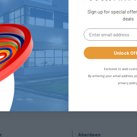
Sign up for special offe
deals
Unlock Of
Exclusive to web cust
By entering your email address y
privacy polic
r
Aberdeen