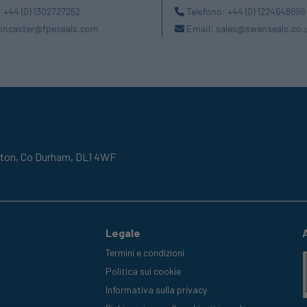
:
+44 (0) 1302727252
Telefono:
+44 (0) 1224648999
oncaster@fpeseals.com
Email:
sales@swanseals.co.
gton,
Co Durham,
DL1 4WF
Legale
Termini e condizioni
Politica sui cookie
Informativa sulla privacy