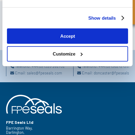
Richiesta Veloce
ISCRIVITI ALLA NOSTRA NEWSLETTER
Show details
Non dimenticare di iscriverti alla nostra newsletter per ricevere dettagli
sulle ultime offerte speciali e nuovi prodotti.
Accept
ISCRIVITI
Customize
Darlington
Doncaster
Telefono:
+44 (0) 1325 282732
Telefono:
+44 (0) 1302727252
Email:
sales@fpeseals.com
Email:
doncaster@fpeseals.c
FPE Seals Ltd
Barrington Way,
Darlington,