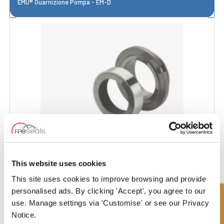
EMU® Guarnizione Pompa - EM-D
This website uses cookies
This site uses cookies to improve browsing and provide
EMU® Guarnizione della Pompa - EM-S
personalised ads. By clicking 'Accept', you agree to our
use. Manage settings via 'Customise' or see our Privacy
Notice.