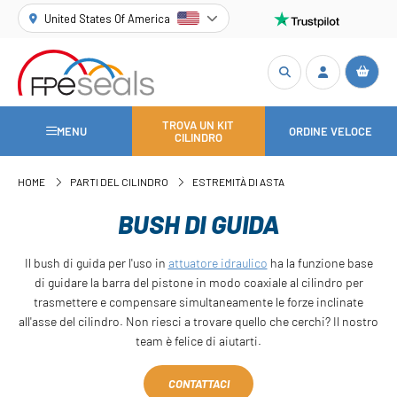
United States Of America
TROVA UN KIT
MENU
ORDINE VELOCE
CILINDRO
HOME
PARTI DEL CILINDRO
ESTREMITÀ DI ASTA
BUSH DI GUIDA
Il bush di guida per l'uso in
attuatore idraulico
ha la funzione base
di guidare la barra del pistone in modo coaxiale al cilindro per
trasmettere e compensare simultaneamente le forze inclinate
all'asse del cilindro. Non riesci a trovare quello che cerchi? Il nostro
team è felice di aiutarti.
CONTATTACI