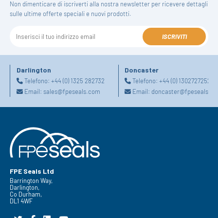
Non dimenticare di iscriverti alla nostra newsletter per ricevere dettagli
sulle ultime offerte speciali e nuovi prodotti.
ISCRIVITI
Darlington
Doncaster
Telefono:
+44 (0) 1325 282732
Telefono:
+44 (0) 1302727252
Email:
sales@fpeseals.com
Email:
doncaster@fpeseals.c
FPE Seals Ltd
Barrington Way,
Darlington,
Co Durham,
DL1 4WF