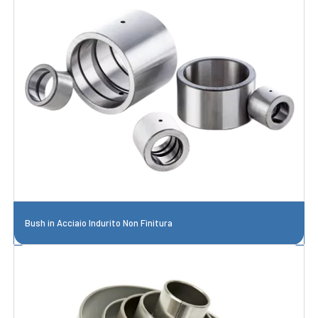
Bush in Acciaio Indurito Non Finitura