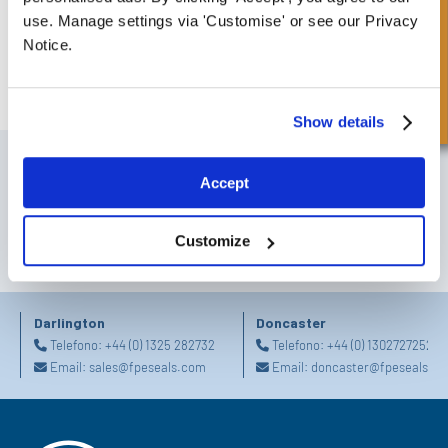
Richiesta Veloce
use. Manage settings via 'Customise' or see our Privacy
Notice.
Valvola di scarico Hi-Low a Due Pompe
Show details
ISCRIVITI ALLA NOSTRA NEWSLETTER
Accept
Non dimenticare di iscriverti alla nostra newsletter per ricevere dettagli
sulle ultime offerte speciali e nuovi prodotti.
Customize
ISCRIVITI
Darlington
Doncaster
Telefono:
+44 (0) 1325 282732
Telefono:
+44 (0) 1302727252
Email:
sales@fpeseals.com
Email:
doncaster@fpeseals.c