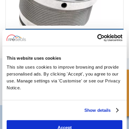
Chiavi a perno
This website uses cookies
ISCRIVITI ALLA NOSTRA NEWSLETTER
This site uses cookies to improve browsing and provide
personalised ads. By clicking 'Accept', you agree to our
Non dimenticare di iscriverti alla nostra newsletter per ricevere dettagli
Richiesta Veloce
sulle ultime offerte speciali e nuovi prodotti.
use. Manage settings via 'Customise' or see our Privacy
Notice.
ISCRIVITI
Show details
Darlington
Doncaster
Telefono:
+44 (0) 1325 282732
Telefono:
+44 (0) 1302727252
Email:
sales@fpeseals.com
Email:
doncaster@fpeseals.c
Accept