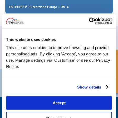
CN-PUMPS® Guarnizione Pompa - CN-A
ISCRIVITI ALLA NOSTRA NEWSLETTER
This website uses cookies
Non dimenticare di iscriverti alla nostra newsletter per ricevere dettagli
sulle ultime offerte speciali e nuovi prodotti.
This site uses cookies to improve browsing and provide
personalised ads. By clicking 'Accept', you agree to our
Richiesta Veloce
ISCRIVITI
use. Manage settings via 'Customise' or see our Privacy
Notice.
Darlington
Doncaster
Telefono:
+44 (0) 1325 282732
Telefono:
+44 (0) 1302727252
Show details
Email:
sales@fpeseals.com
Email:
doncaster@fpeseals.c
Accept