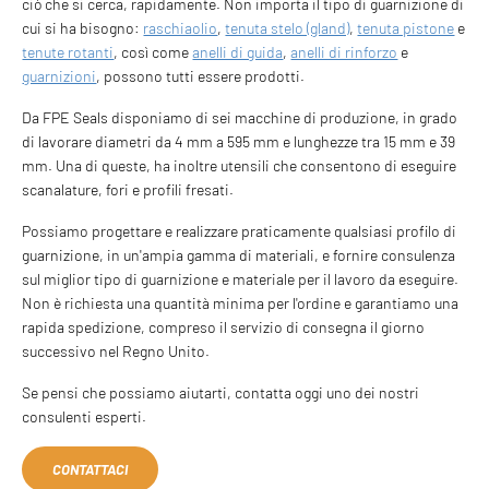
ciò che si cerca, rapidamente. Non importa il tipo di guarnizione di
cui si ha bisogno:
raschiaolio
,
tenuta stelo (gland)
,
tenuta pistone
e
tenute rotanti
, così come
anelli di guida
,
anelli di rinforzo
e
guarnizioni
, possono tutti essere prodotti.
Da FPE Seals disponiamo di sei macchine di produzione, in grado
di lavorare diametri da 4 mm a 595 mm e lunghezze tra 15 mm e 39
mm. Una di queste, ha inoltre utensili che consentono di eseguire
scanalature, fori e profili fresati.
Possiamo progettare e realizzare praticamente qualsiasi profilo di
guarnizione, in un'ampia gamma di materiali, e fornire consulenza
sul miglior tipo di guarnizione e materiale per il lavoro da eseguire.
Non è richiesta una quantità minima per l'ordine e garantiamo una
rapida spedizione, compreso il servizio di consegna il giorno
successivo nel Regno Unito.
Se pensi che possiamo aiutarti, contatta oggi uno dei nostri
consulenti esperti.
CONTATTACI