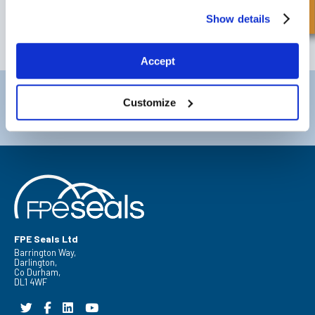
sulle ultime offerte speciali e nuovi prodotti.
Show details
SUBSCRIBE
Accept
Darlington
Doncaster
Customize
Telefono:
+44 (0) 1325 282732
Telefono:
+44 (0) 1302727252
Email:
sales@fpeseals.com
Email:
doncaster@fpeseals.c
FPE Seals Ltd
Barrington Way,
Darlington,
Co Durham,
DL1 4WF