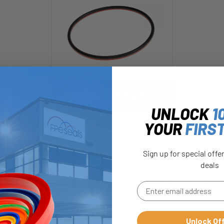
O Ring con 1 Anello di Supporto
UNLOCK
1
YOUR
FIRS
Sign up for special offe
deals
Unlock Of