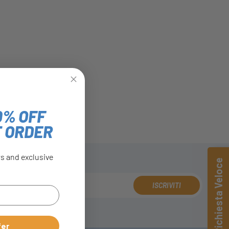
0% OFF
T ORDER
rs and exclusive
Richiesta Veloce
ISCRIVITI
fer