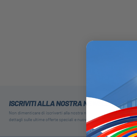
ISCRIVITI ALLA NOSTRA NEWSLETTER
Non dimenticare di iscriverti alla nostra newsletter per ricevere
dettagli sulle ultime offerte speciali e nuovi prodotti.