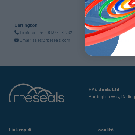
Darlington
Doncaste
Telefono:
+44 (0) 1325 282732
Telefono
Email:
sales@fpeseals.com
Email:
d
FPE Seals Ltd
Barrington Way,
Darlin
Link rapidi
Località