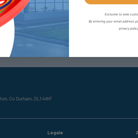
Exclusive to web cust
By entering your email address y
r
Aberdeen
privacy polic
:
+44 (0) 1302727252
Telefono:
+44 (0) 1224648999
oncaster@fpeseals.com
Email:
sales@swanseals.co.
gton,
Co Durham,
DL1 4WF
Legale