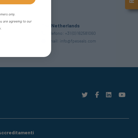
omers only.
ou are agreeing to our
The Netherlands
y.
Telefono:
+31 (0) 162581060
uk
Email:
info@fpeseals.com
Accreditamenti