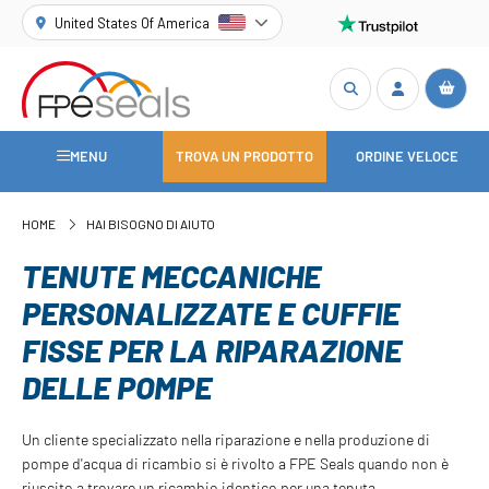
United States Of America
MENU
TROVA UN PRODOTTO
ORDINE VELOCE
HOME
HAI BISOGNO DI AIUTO
TENUTE MECCANICHE
PERSONALIZZATE E CUFFIE
FISSE PER LA RIPARAZIONE
DELLE POMPE
Un cliente specializzato nella riparazione e nella produzione di
pompe d'acqua di ricambio si è rivolto a FPE Seals quando non è
riuscito a trovare un ricambio identico per una tenuta