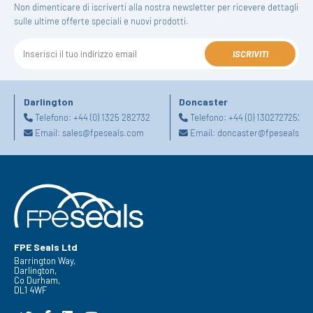
Non dimenticare di iscriverti alla nostra newsletter per ricevere dettagli
sulle ultime offerte speciali e nuovi prodotti.
ISCRIVITI
Darlington
Doncaster
Telefono:
+44 (0) 1325 282732
Telefono:
+44 (0) 1302727252
Email:
sales@fpeseals.com
Email:
doncaster@fpeseals.c
FPE Seals Ltd
Barrington Way,
Darlington,
Co Durham,
DL1 4WF