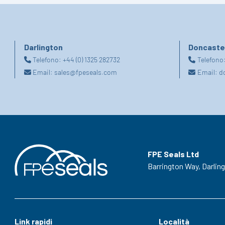
Darlington
Doncaste
Telefono:
+44 (0) 1325 282732
Telefono
Email:
sales@fpeseals.com
Email:
d
FPE Seals Ltd
Barrington Way,
Darlin
Link rapidi
Località