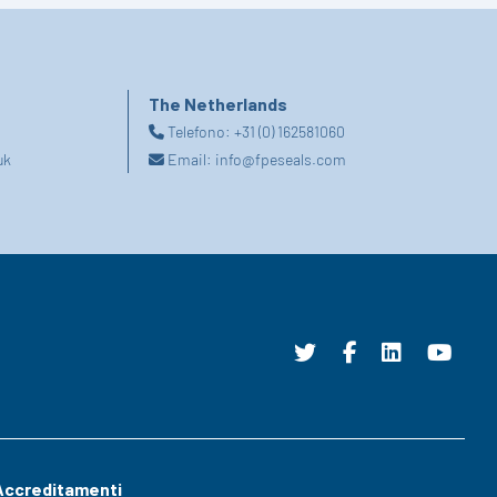
The Netherlands
Telefono:
+31 (0) 162581060
uk
Email:
info@fpeseals.com
Accreditamenti