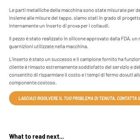
Le parti metalliche della macchina sono state misurate per de
insieme alle misure del tappo, siamo stati in grado di progett
internamente un inserto di prova per i collaudi.
Il pezzo è stato realizzato in silicone approvato dalla FDA, un m
guarnizioni utilizzate nella macchina.
L'inserto è stato un successo e il campione fornito ha funzion
cliente è rimasto estremamente soddisfatto del servizio e dell
consentito di risparmiare il costo e i tempi di fermo dovuti al
componente costoso.
LASCIACI RISOLVERE IL TUO PROBLEMA DI TENUTA, CONTATTA I
What to read next...