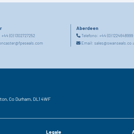
r
Aberdeen
:
+44 (0) 1302727252
Telefono:
+44 (0) 1224648999
oncaster@fpeseals.com
Email:
sales@swanseals.co.
gton,
Co Durham,
DL1 4WF
Legale