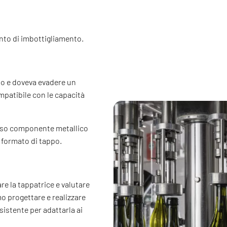
ento di imbottigliamento.
to e doveva evadere un
mpatibile con le capacità
stoso componente metallico
 formato di tappo.
are la tappatrice e valutare
mo progettare e realizzare
sistente per adattarla ai