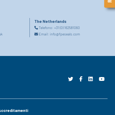
The Netherlands
Telefono:
+31 (0) 162581060
uk
Email:
info@fpeseals.com
Accreditamenti