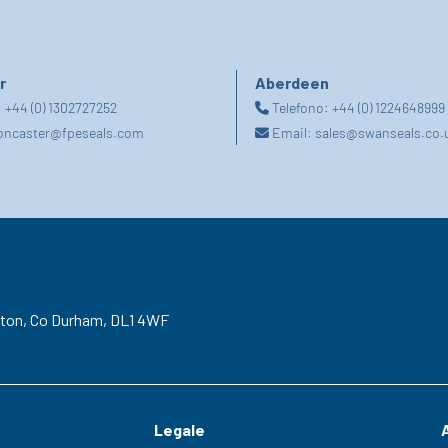
r
Aberdeen
:
+44 (0) 1302727252
Telefono:
+44 (0) 1224648999
oncaster@fpeseals.com
Email:
sales@swanseals.co.
gton,
Co Durham,
DL1 4WF
Legale