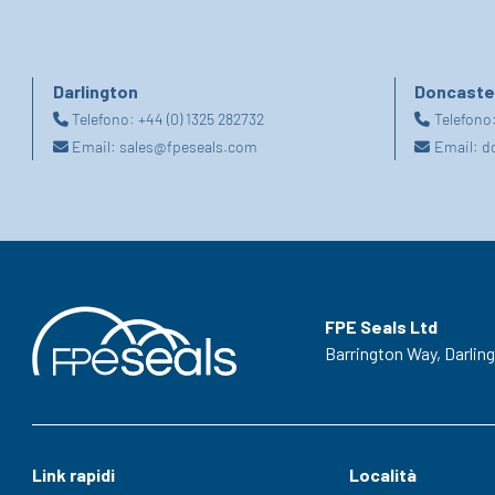
Darlington
Doncaste
Telefono:
+44 (0) 1325 282732
Telefono
Email:
sales@fpeseals.com
Email:
d
FPE Seals Ltd
Barrington Way,
Darlin
Link rapidi
Località