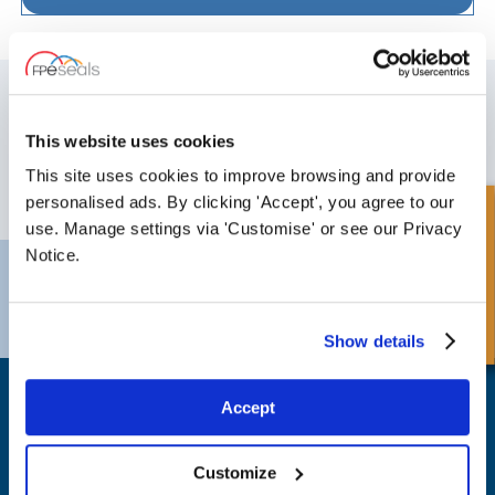
ISCRIVITI ALLA NOSTRA NEWSLETTER
Non dimenticare di iscriverti alla nostra newsletter per ricevere dettagli
This website uses cookies
sulle ultime offerte speciali e nuovi prodotti.
This site uses cookies to improve browsing and provide
ISCRIVITI
personalised ads. By clicking 'Accept', you agree to our
Richiesta Veloce
use. Manage settings via 'Customise' or see our Privacy
Notice.
Darlington
Doncaster
Telefono:
+44 (0) 1325 282732
Telefono:
+44 (0) 1302727252
Email:
sales@fpeseals.com
Email:
doncaster@fpeseals.c
Show details
Accept
Customize