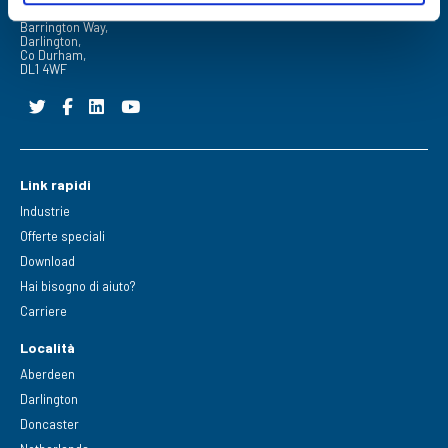
FPE Seals Ltd
Barrington Way,
Darlington,
Co Durham,
DL1 4WF
Link rapidi
Industrie
Offerte speciali
Download
Hai bisogno di aiuto?
Carriere
Località
Aberdeen
Darlington
Doncaster