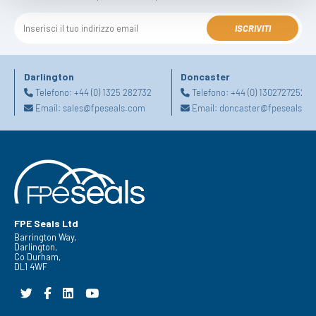
ISCRIVITI
Darlington
Doncaster
Telefono:
+44 (0) 1325 282732
Telefono:
+44 (0) 1302727252
Email:
sales@fpeseals.com
Email:
doncaster@fpeseals.c
FPE Seals Ltd
Barrington Way,
Darlington,
Co Durham,
DL1 4WF