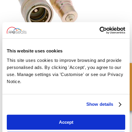
This website uses cookies
Trova la misura giusta dell'accoppiamento
a sgancio rapido
This site uses cookies to improve browsing and provide
personalised ads. By clicking 'Accept', you agree to our
Richiesta Veloce
use. Manage settings via 'Customise' or see our Privacy
FPE Seals tiene a magazzino e produce una gamma completa di
Notice.
soluzioni di tenuta e parti metalliche per applicazioni sia idrauliche
che
pneumatiche
.
Il nostro competente ed esperto team Cylinder Parts può offrire
Show details
consulenza per aiutarti a selezionare il componente più adatto alla
tua applicazione.
Accept
CONTATTACI