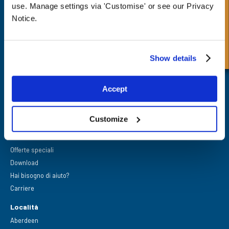
Richiesta Veloce
use. Manage settings via 'Customise' or see our Privacy
Notice.
FPE Seals Ltd
Barrington Way,
Darlington,
Co Durham,
Show details
DL1 4WF
Accept
Customize
Link rapidi
Industrie
Offerte speciali
Download
Hai bisogno di aiuto?
Carriere
Località
Aberdeen