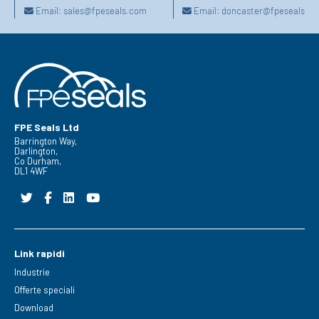
Email:
sales@fpeseals.com
Email:
doncaster@fpeseals.c
FPE Seals Ltd
Barrington Way,
Darlington,
Co Durham,
DL1 4WF
Link rapidi
Industrie
Offerte speciali
Download