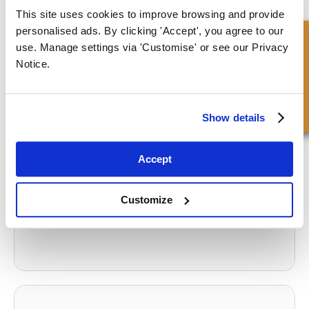
This site uses cookies to improve browsing and provide
personalised ads. By clicking 'Accept', you agree to our
Richiesta Veloce
use. Manage settings via 'Customise' or see our Privacy
I cilindri di ricambio assemblati in funzione
Notice.
What to read next...
Show details
Accept
Fornitore di riferimento per gli eroi dell'idraulica
Customize
Clicca per leggere l'articolo completo