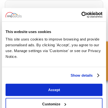
Come usare: Set di estrattori per O-ring a lunga portata
Watch Video
This website uses cookies
This site uses cookies to improve browsing and provide
personalised ads. By clicking 'Accept', you agree to our
Richiesta Veloce
use. Manage settings via 'Customise' or see our Privacy
Notice.
Show details
Come misurare un cilindro idraulico
Accept
Watch Video
Customize