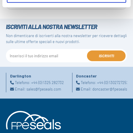
ISCRIVITI ALLA NOSTRA NEWSLETTER
Non dimenticare di iscriverti alla nostra newsletter per ricevere dettagli
sulle ultime offerte speciali e nuovi prodotti.
ISCRIVITI
Darlington
Doncaster
Telefono:
+44 (0) 1325 282732
Telefono:
+44 (0) 1302727252
Email:
sales@fpeseals.com
Email:
doncaster@fpeseals.c