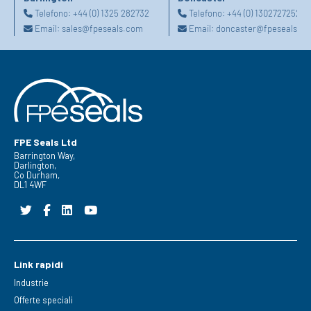
Telefono:
+44 (0) 1325 282732
Telefono:
+44 (0) 1302727252
Email:
sales@fpeseals.com
Email:
doncaster@fpeseals.c
FPE Seals Ltd
Barrington Way,
Darlington,
Co Durham,
DL1 4WF
Link rapidi
Industrie
Offerte speciali