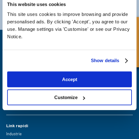
This website uses cookies
Darlington
Doncaster
Telefono:
+44 (0) 1325 282732
Telefono:
+44 (0) 1302727252
This site uses cookies to improve browsing and provide
Email:
sales@fpeseals.com
Email:
doncaster@fpeseals.c
personalised ads. By clicking 'Accept', you agree to our
Richiesta Veloce
use. Manage settings via 'Customise' or see our Privacy
Notice.
Show details
FPE Seals Ltd
Barrington Way,
Accept
Darlington,
Co Durham,
DL1 4WF
Customize
Link rapidi
Industrie