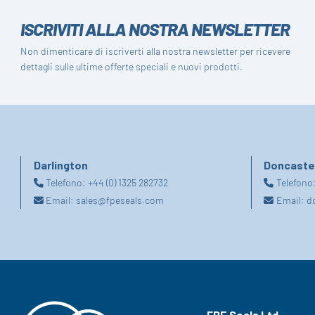
ISCRIVITI ALLA NOSTRA NEWSLETTER
Non dimenticare di iscriverti alla nostra newsletter per ricevere
dettagli sulle ultime offerte speciali e nuovi prodotti.
Darlington
Doncaste
Telefono:
+44 (0) 1325 282732
Telefono
Email:
sales@fpeseals.com
Email:
d
FPE Seals Ltd