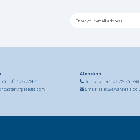
r
Aberdeen
:
+44 (0) 1302727252
Telefono:
+44 (0) 1224648999
oncaster@fpeseals.com
Email:
sales@swanseals.co.