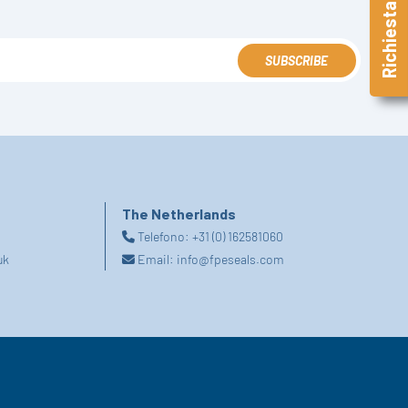
Richiesta Veloce
SUBSCRIBE
The Netherlands
Telefono:
+31 (0) 162581060
uk
Email:
info@fpeseals.com