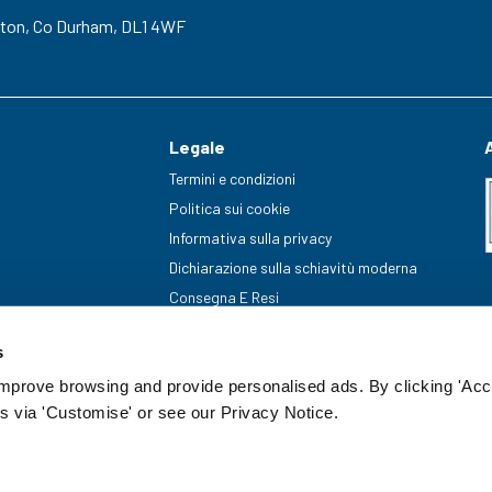
gton,
Co Durham,
DL1 4WF
Legale
Termini e condizioni
Politica sui cookie
Informativa sulla privacy
Dichiarazione sulla schiavitù moderna
Consegna E Resi
s
improve browsing and provide personalised ads. By clicking 'Acc
s via 'Customise' or see our Privacy Notice.
enummer: 20085499