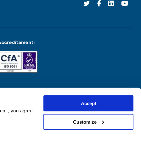
Accreditamenti
Accept
ept', you agree
Customize
Website created by
hush.digital