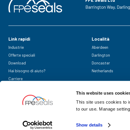
Barrington Way,
Darlin
Link rapidi
Località
Industrie
Aberdeen
Offerte speciali
Darlington
Download
Doncaster
Hai bisogno di aiuto?
Netherlands
Carriere
Metodi di pagamento accettati
This website uses cookie
This site uses cookies to 
to our use. Manage setting
Show details
UK Company Registration Number: 3725829 | NL bedrijfsregistrati