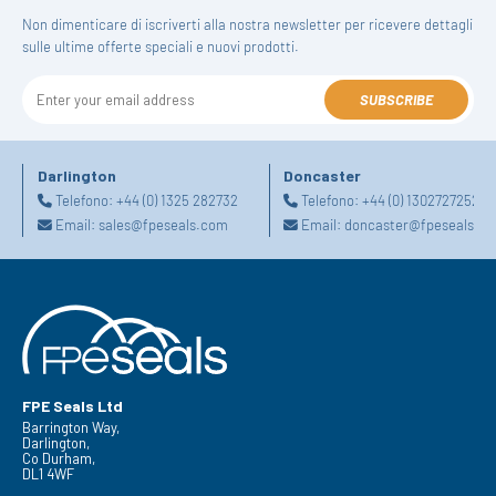
Non dimenticare di iscriverti alla nostra newsletter per ricevere dettagli
sulle ultime offerte speciali e nuovi prodotti.
SUBSCRIBE
Darlington
Doncaster
Telefono:
+44 (0) 1325 282732
Telefono:
+44 (0) 1302727252
Email:
sales@fpeseals.com
Email:
doncaster@fpeseals.c
FPE Seals Ltd
Barrington Way,
Darlington,
Co Durham,
DL1 4WF