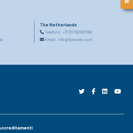
The Netherlands
Telefono:
+31 (0) 162581060
uk
Email:
info@fpeseals.com
Accreditamenti