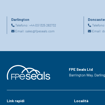
Darlington
Doncaste
Telefono:
+44 (0) 1325 282732
Telefono
Email:
sales@fpeseals.com
Email:
d
FPE Seals Ltd
Barrington Way,
Darlin
Link rapidi
Località