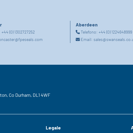
r
Aberdeen
:
+44 (0) 1302727252
Telefono:
+44 (0) 1224648999
oncaster@fpeseals.com
Email:
sales@swanseals.co.
gton,
Co Durham,
DL1 4WF
Legale