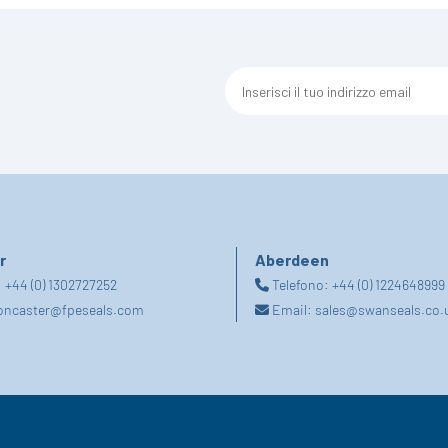
r
Aberdeen
:
+44 (0) 1302727252
Telefono:
+44 (0) 1224648999
oncaster@fpeseals.com
Email:
sales@swanseals.co.