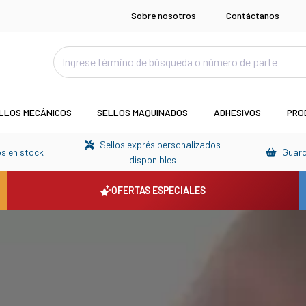
Sobre nosotros
Contáctanos
LLOS MECÁNICOS
SELLOS MAQUINADOS
ADHESIVOS
PRO
Sellos exprés personalizados

s en stock
Guarda

disponibles
OFERTAS ESPECIALES
ezas de cilindro | Env