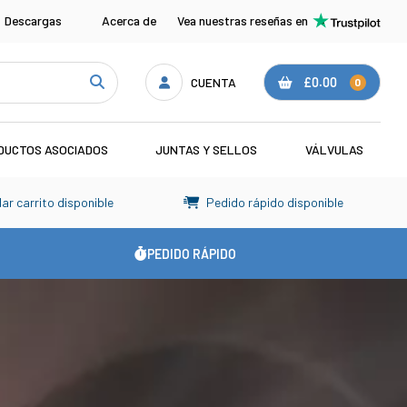
Descargas
Acerca de
Vea nuestras reseñas en
CUENTA
£0.00
0
DUCTOS ASOCIADOS
JUNTAS Y SELLOS
VÁLVULAS
r carrito disponible
Pedido rápido disponible

PEDIDO RÁPIDO
ío 24h ES | FPE Seals