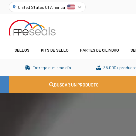
United States Of America
SELLOS
KITS DE SELLO
PARTES DE CILINDRO
SE
Entrega el mismo día
35.000+ producto


BUSCAR UN PRODUCTO
Sellos hidráulicos, pi