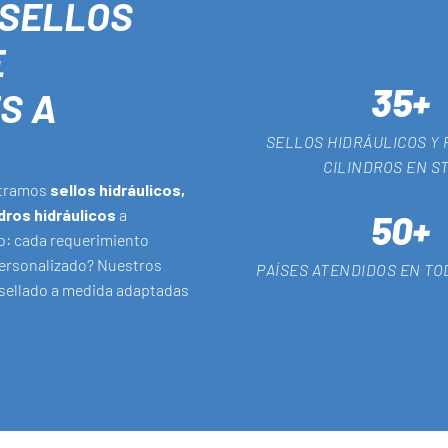
 SELLOS
E
35+
S A
SELLOS HIDRÁULICOS Y 
CILINDROS EN S
istramos
sellos hidráulicos,
dros hidráulicos
a
50+
o: cada requerimiento
 personalizado? Nuestros
PAÍSES ATENDIDOS EN T
 sellado a medida adaptadas