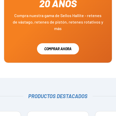
20 AÑOS
Compra nuestra gama de Sellos Hallite - retenes
de vástago, retenes de pistón, retenes rotativos y
más
COMPRAR AHORA
PRODUCTOS DESTACADOS