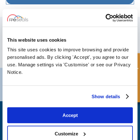
SUSCRÍBETE A NUESTRO BOLETÍN
No olvide suscribirse a nuestro boletín para recibir detalles de nuestras
This website uses cookies
últimas ofertas especiales y nuevos productos.
This site uses cookies to improve browsing and provide
SUSCRIBIRSE
personalised ads. By clicking 'Accept', you agree to our
Consulta rápida
use. Manage settings via 'Customise' or see our Privacy
Notice.
Darlington
Doncaster
Teléfono:
+44 (0) 1325 282732
Teléfono:
+44 (0) 1
Correo electrónico:
sales@fpeseals.com
Correo electrónico
Show details
Accept
Customize