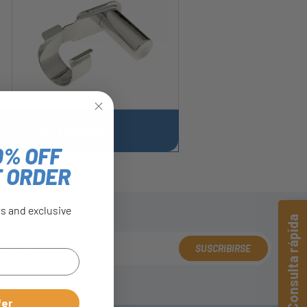
Pinzas de Seguridad
0% OFF
T ORDER
rs and exclusive
Consulta rápida
SUSCRIBIRSE
fer