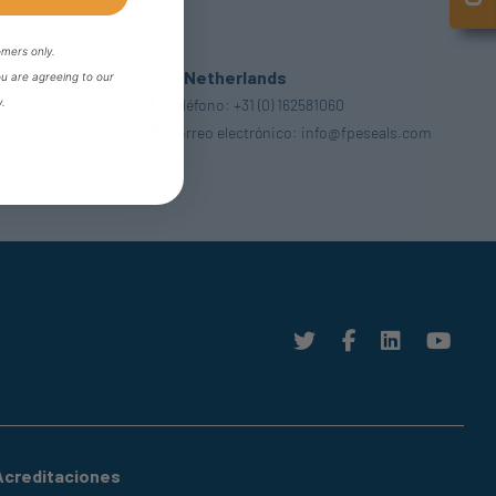
omers only.
The Netherlands
ou are agreeing to our
y.
Teléfono:
+31 (0) 162581060
Correo electrónico:
info@fpeseals.com
Acreditaciones