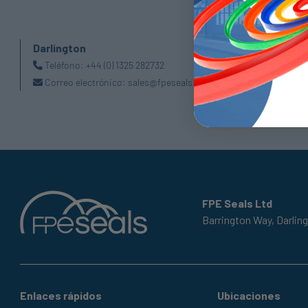
Darlington
Doncaste
Teléfono:
+44 (0) 1325 282732
Teléfono
Correo electrónico:
sales@fpeseals.com
Correo e
doncaster@
FPE Seals Ltd
Barrington Way,
Darlin
Enlaces rápidos
Ubicaciones