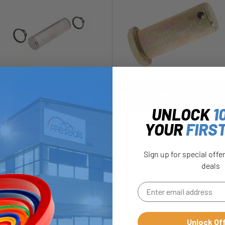
Pasadores de lira
Pines de horquilla
UNLOCK
1
YOUR
FIRS
Sign up for special offe
deals
Unlock Of