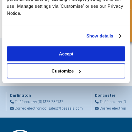
Consulta rápida
use. Manage settings via 'Customise' or see our Privacy
Notice.
Sello de Varilla Rotativa
Show details
SUSCRÍBETE A NUESTRO BOLETÍN
Accept
No olvide suscribirse a nuestro boletín para recibir detalles de nuestras
últimas ofertas especiales y nuevos productos.
Customize
SUSCRIBIRSE
Darlington
Doncaster
Teléfono:
+44 (0) 1325 282732
Teléfono:
+44 (0) 1
Correo electrónico:
sales@fpeseals.com
Correo electrónico